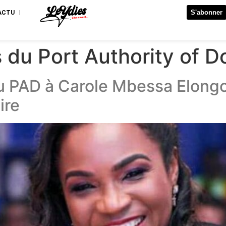
S'abonner
’ACTU
 du Port Authority of D
u PAD à Carole Mbessa Elongo
ire