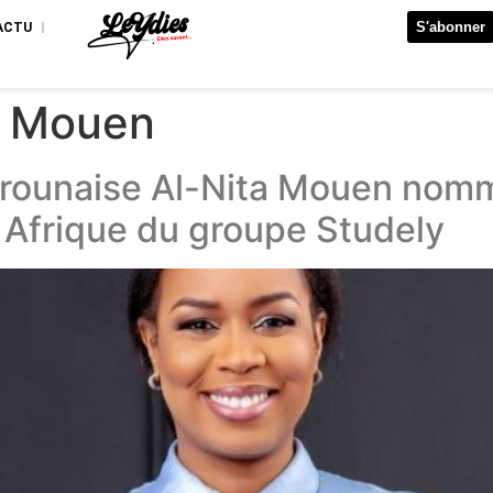
S'abonner
’ACTU
a Mouen
rounaise Al-Nita Mouen nomm
 Afrique du groupe Studely